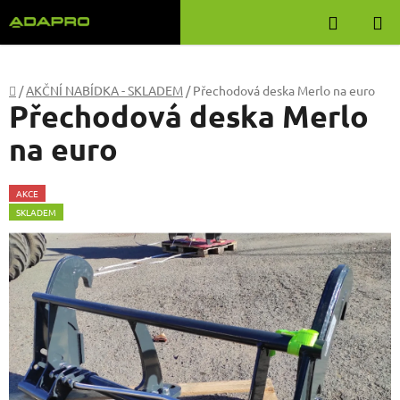
Přejít
Hledat
na
obsah
Domů
/
AKČNÍ NABÍDKA - SKLADEM
/
Přechodová deska Merlo na euro
Přechodová deska Merlo
na euro
AKCE
SKLADEM