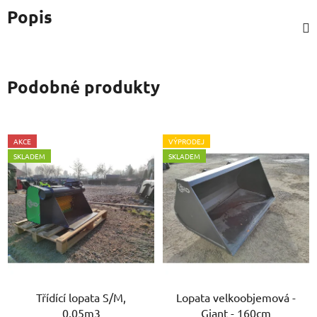
Popis
Podobné produkty
AKCE
VÝPRODEJ
SKLADEM
SKLADEM
Třídící lopata S/M,
Lopata velkoobjemová -
0,05m3
Giant - 160cm