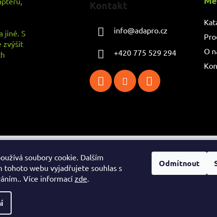
Me
aptérů,
Kontakt
Kat
info
@
adapro.cz
 jiné. S
Pro
 zvýšit
O n
+420 775 529 294
ch
Kon
na.
oužívá soubory cookie. Dalším
Odmítnout
 tohoto webu vyjadřujete souhlas s
váním.. Více informací
zde
.
h
o
í