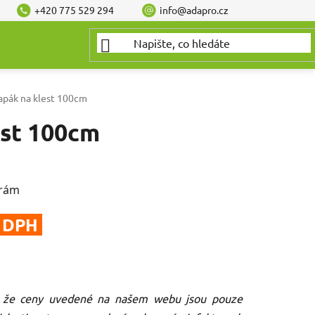
+420 775 529 294
info@adapro.cz
apák na klest 100cm
est 100cm
 rám
z DPH
, že ceny uvedené na našem webu jsou pouze