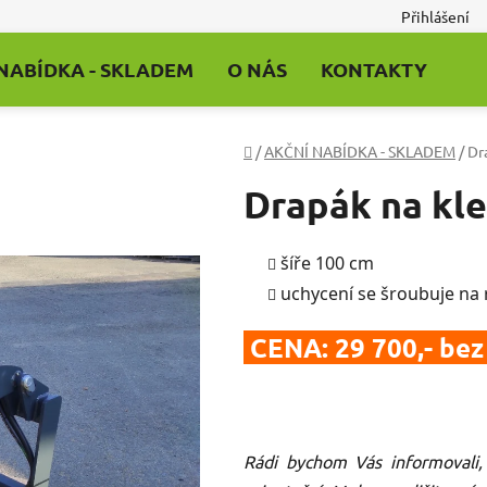
Přihlášení
NABÍDKA - SKLADEM
O NÁS
KONTAKTY
Domů
/
AKČNÍ NABÍDKA - SKLADEM
/
Dr
Drapák na kl
šíře 100 cm
uchycení se šroubuje na
CENA: 29 700,- be
Rádi bychom Vás informovali