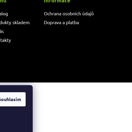
nu
Informace
alog
Ochrana osobních údajů
dukty skladem
Doprava a platba
ás
takty
Souhlasím