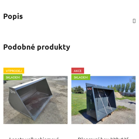
Popis
Podobné produkty
VÝPRODEJ
AKCE
SKLADEM
SKLADEM
Lopata velkoobjemová -
Přepravní box 220x125