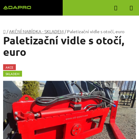
Přejít
Hledat
na
obsah
Domů
/
AKČNÍ NABÍDKA - SKLADEM
/
Paletizační vidle s otočí, euro
Paletizační vidle s otočí,
euro
AKCE
SKLADEM