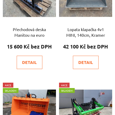
Přechodová deska
Lopata klapačka 4v1
Manitou na euro
MINI, 140cm, Kramer
15 600 Kč
42 100 Kč
DETAIL
DETAIL
AKCE
AKCE
SKLADEM
SKLADEM