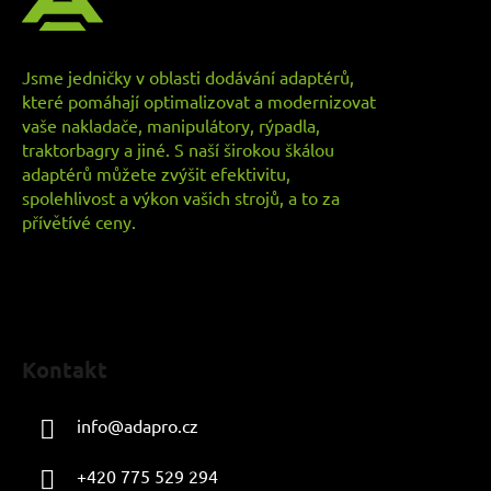
a
t
í
Jsme jedničky v oblasti dodávání adaptérů,
které pomáhají optimalizovat a modernizovat
vaše nakladače, manipulátory, rýpadla,
traktorbagry a jiné. S naší širokou škálou
adaptérů můžete zvýšit efektivitu,
spolehlivost a výkon vašich strojů, a to za
přívětívé ceny.
Kontakt
info
@
adapro.cz
+420 775 529 294