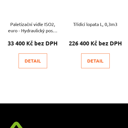
Paletizační vidle ISO2,
Třídící lopata L, 0,3m3
euro - Hydraulický posuv
vidlic
33 400 Kč
226 400 Kč
DETAIL
DETAIL
Z
á
p