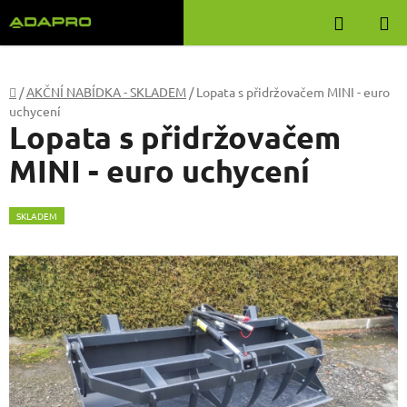
Přejít
Hledat
na
obsah
Domů
/
AKČNÍ NABÍDKA - SKLADEM
/
Lopata s přidržovačem MINI - euro
uchycení
Lopata s přidržovačem
MINI - euro uchycení
SKLADEM