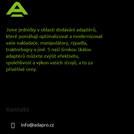
p
a
t
í
Jsme jedničky v oblasti dodávání adaptérů,
které pomáhají optimalizovat a modernizovat
vaše nakladače, manipulátory, rýpadla,
traktorbagry a jiné. S naší širokou škálou
adaptérů můžete zvýšit efektivitu,
spolehlivost a výkon vašich strojů, a to za
přívětívé ceny.
Kontakt
info
@
adapro.cz