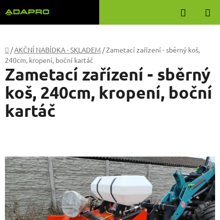
Přejít
Hledat
na
obsah
Domů
/
AKČNÍ NABÍDKA - SKLADEM
/
Zametací zařízení - sběrný koš,
240cm, kropení, boční kartáč
Zametací zařízení - sběrný
koš, 240cm, kropení, boční
kartáč