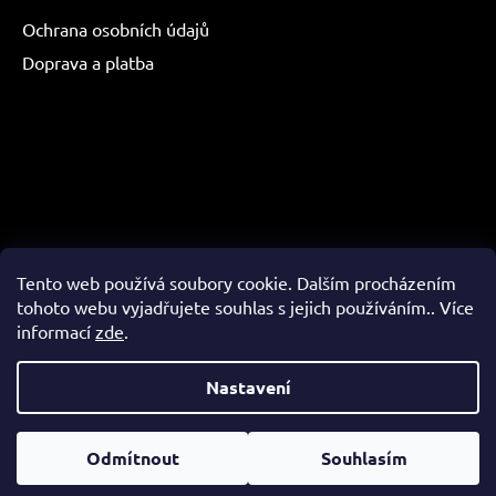
Ochrana osobních údajů
Doprava a platba
Tento web používá soubory cookie. Dalším procházením
tohoto webu vyjadřujete souhlas s jejich používáním.. Více
informací
zde
.
Copyright 2026
Adapro
. Všechna práva vyhrazena.
Nastavení
Vytvořil Shoptet
&
PekneWeby
SKLADEM stovky zařízení na různé stroje. Bohužel momentálně
není v našich silách držet 100% aktuální stav zde na webu. Prosím
kontaktujte nás napřímo pro ověření dostupností. Děkujeme - Tel.
Odmítnout
Souhlasím
775 529 294