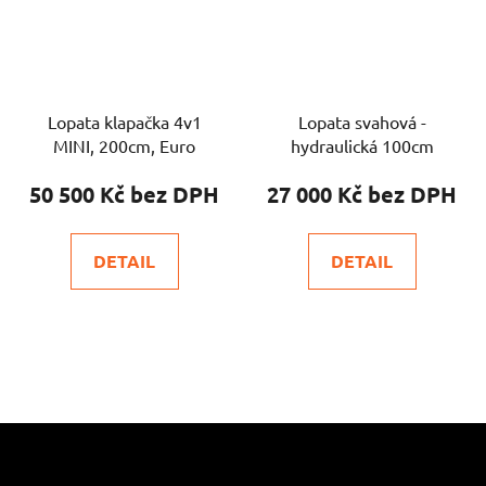
Lopata klapačka 4v1
Lopata svahová -
MINI, 200cm, Euro
hydraulická 100cm
50 500 Kč
27 000 Kč
DETAIL
DETAIL
Z
á