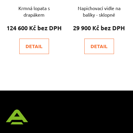
Krmná lopata s
Napichovací vidle na
drapákem
balíky - sklopné
124 600 Kč
29 900 Kč
DETAIL
DETAIL
Z
á
p
a
t
í