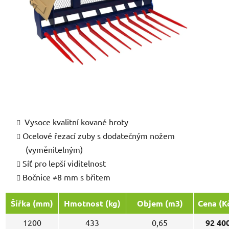
Vysoce kvalitní kované hroty
Ocelové řezací zuby s dodatečným nožem
(vyměnitelným)
Síť pro lepší viditelnost
Bočnice ≠8 mm s břitem
Šířka (mm)
Hmotnost (kg)
Objem (m3)
Cena (K
1200
433
0,65
92 40