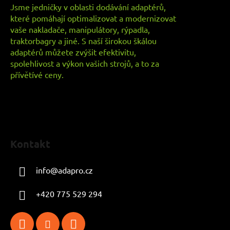
Jsme jedničky v oblasti dodávání adaptérů,
které pomáhají optimalizovat a modernizovat
vaše nakladače, manipulátory, rýpadla,
traktorbagry a jiné. S naší širokou škálou
adaptérů můžete zvýšit efektivitu,
spolehlivost a výkon vašich strojů, a to za
přívětívé ceny.
Kontakt
info
@
adapro.cz
+420 775 529 294