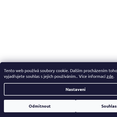
Tento web používá soubory cookie. Dalším procházením toh
vyjadřujete souhlas s jejich používáním.. Více informací
zde
.
Nastavení
SKLADEM stovky zařízení na různé stroje. Bohužel momentálně není v našich
100% aktuální stav zde na webu. Prosím kontaktujte nás napřímo pro ověřen
Odmítnout
Souhla
Děkujeme - Tel. 775 529 294