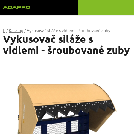
Přejít
na
obsah
Domů
/
Katalog
/
Vykusovač siláže s vidlemi - šroubované zuby
Vykusovač siláže s
vidlemi - šroubované zuby