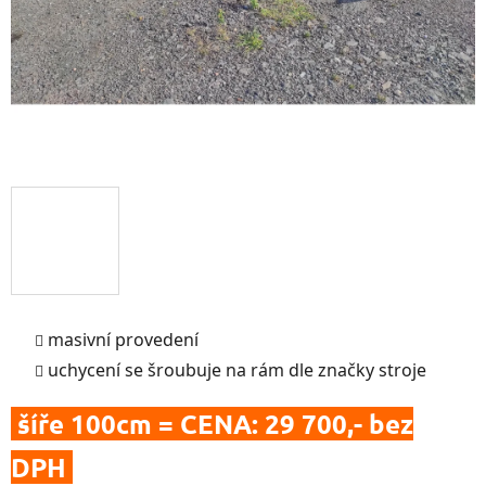
masivní provedení
uchycení se šroubuje na rám dle značky stroje
šíře 100cm = CENA: 29 700,- bez
DPH