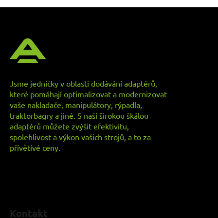
Z
á
p
a
t
í
Jsme jedničky v oblasti dodávání adaptérů,
které pomáhají optimalizovat a modernizovat
vaše nakladače, manipulátory, rýpadla,
traktorbagry a jiné. S naší širokou škálou
adaptérů můžete zvýšit efektivitu,
spolehlivost a výkon vašich strojů, a to za
přívětívé ceny.
Kontakt