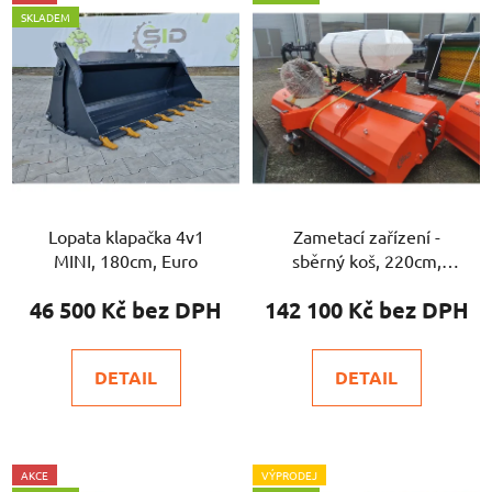
SKLADEM
Lopata klapačka 4v1
Zametací zařízení -
MINI, 180cm, Euro
sběrný koš, 220cm,
kropení, boční kartáč
46 500 Kč
142 100 Kč
DETAIL
DETAIL
AKCE
VÝPRODEJ