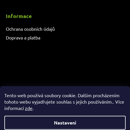
Informace
Ochrana osobních údajů
Doprava a platba
Tento web používá soubory cookie. Dalším procházením
tohoto webu vyjadřujete souhlas s jejich používáním.. Více
informací
zde
.
Copyright 2026
Adapro
. Všechna práva vyhrazena.
Nastavení
Vytvořil Shoptet
&
PekneWeby
SKLADEM stovky zařízení na různé stroje. Bohužel momentálně